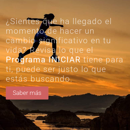
¿Sientes que ha llegado el
momento de hacer un
cambio significativo en tu
vida? Revisa lo que el
Programa INICIAR
tiene para
ti, puede ser justo lo que
estás buscando.
Saber más